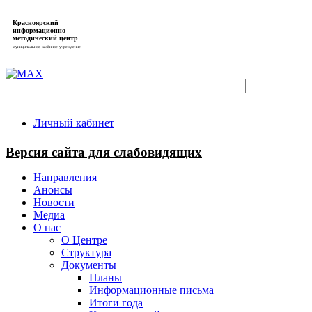
Красноярский
информационно-
методический центр
муниципальное казённое учреждение
Личный кабинет
Версия сайта для слабовидящих
Направления
Анонсы
Новости
Медиа
О нас
О Центре
Структура
Документы
Планы
Информационные письма
Итоги года