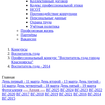
Коллективный договор
Кодекс профессиональной этики
НСОТ
Противодействие коррупции
Персональные данные
Охрана труда
Учётная политика
Профсоюзная жизнь
Партнёры
Вакансии
Конкурсы
Воспитатель года
Профессиональный конкурс "Воспитатель года города
Красноярска"
Воспитатель года - 2014
Главная
День первый - 11 марта
День второй - 13 марта
День третий -
14 марта
День четвертый - 18 марта
День пятый - 19 марта
Фотогалерея
---- Архив ----
ВГ-2025
ВГ-2024
ВГ-2023
ВГ-2022
ВГ-2020
ВГ-2017
ВГ-2018
ВГ-2019
ВГ-2021
ВГ-2016
ВГ-2014
ВГ-2015