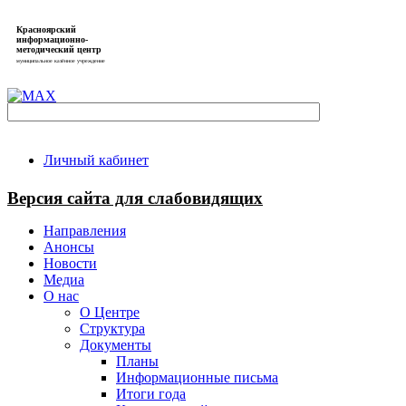
Красноярский
информационно-
методический центр
муниципальное казённое учреждение
Личный кабинет
Версия сайта для слабовидящих
Направления
Анонсы
Новости
Медиа
О нас
О Центре
Структура
Документы
Планы
Информационные письма
Итоги года