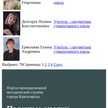
Георгиевна
цикла
Долгорук Полина
Учитель – предметник
Константиновна
гуманитарного цикла
Ермолаева Галина
Учитель – предметник
Андреевна
гуманитарного цикла
Выбрано:
70
Страницы:
1
2
3
4
След.
Портал муниципальной
методической службы
города Красноярска