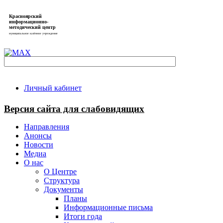
Красноярский
информационно-
методический центр
муниципальное казённое учреждение
Личный кабинет
Версия сайта для слабовидящих
Направления
Анонсы
Новости
Медиа
О нас
О Центре
Структура
Документы
Планы
Информационные письма
Итоги года