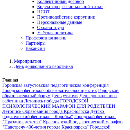
Коллективный договор
Кодекс профессиональной этики
НСОТ
Противодействие коррупции
Персональные данные
Охрана труда
Учётная политика
Профсоюзная жизнь
Партнёры
Вакансии
Мероприятия
День дошкольного работника
Главная
Городская августовская педагогическая конференция
Городской фестиваль образовательных практик
Городской
образовательный форум
День учителя
День дошкольного
работника
Летопись победы
ГОРОДСКОЙ
ПСИХОЛОГИЧЕСКИЙ МАРАФОН ДЛЯ РОДИТЕЛЕЙ
Летопись Образования города Красноярска
Детско-
родительский фестиваль "Коробка"
Городской фестиваль
"Праздник детства"
Красноярский педагогический марафон
"Навстречу 400-летия города Красноярска"
Городской