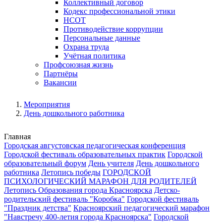
Коллективный договор
Кодекс профессиональной этики
НСОТ
Противодействие коррупции
Персональные данные
Охрана труда
Учётная политика
Профсоюзная жизнь
Партнёры
Вакансии
Мероприятия
День дошкольного работника
Главная
Городская августовская педагогическая конференция
Городской фестиваль образовательных практик
Городской
образовательный форум
День учителя
День дошкольного
работника
Летопись победы
ГОРОДСКОЙ
ПСИХОЛОГИЧЕСКИЙ МАРАФОН ДЛЯ РОДИТЕЛЕЙ
Летопись Образования города Красноярска
Детско-
родительский фестиваль "Коробка"
Городской фестиваль
"Праздник детства"
Красноярский педагогический марафон
"Навстречу 400-летия города Красноярска"
Городской