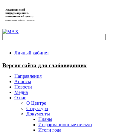
Красноярский
информационно-
методический центр
муниципальное казённое учреждение
Личный кабинет
Версия сайта для слабовидящих
Направления
Анонсы
Новости
Медиа
О нас
О Центре
Структура
Документы
Планы
Информационные письма
Итоги года