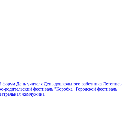
й форум
День учителя
День дошкольного работника
Летопись
ко-родительский фестиваль "Коробка"
Городской фестиваль
Театральная жемчужина"