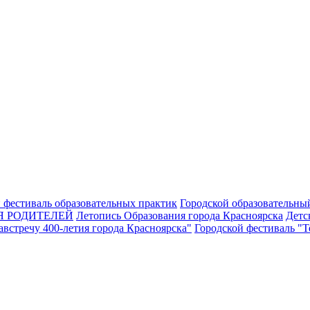
 фестиваль образовательных практик
Городской образовательны
Я РОДИТЕЛЕЙ
Летопись Образования города Красноярска
Детс
встречу 400-летия города Красноярска"
Городской фестиваль "