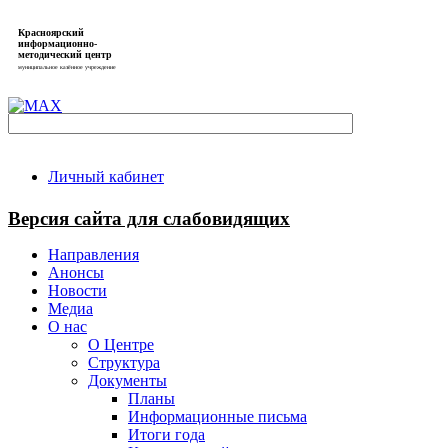
Красноярский
информационно-
методический центр
муниципальное казённое учреждение
Личный кабинет
Версия сайта для слабовидящих
Направления
Анонсы
Новости
Медиа
О нас
О Центре
Структура
Документы
Планы
Информационные письма
Итоги года