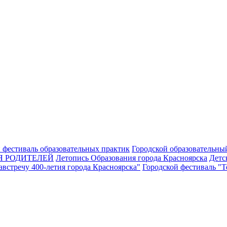
 фестиваль образовательных практик
Городской образовательны
Я РОДИТЕЛЕЙ
Летопись Образования города Красноярска
Детс
встречу 400-летия города Красноярска"
Городской фестиваль "