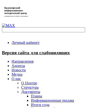
Красноярский
информационно-
методический центр
муниципальное казённое учреждение
Личный кабинет
Версия сайта для слабовидящих
Направления
Анонсы
Новости
Медиа
О нас
О Центре
Структура
Документы
Планы
Информационные письма
Итоги года