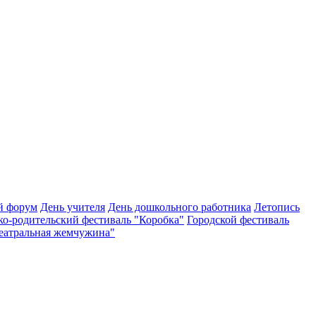
й форум
День учителя
День дошкольного работника
Летопись
ко-родительский фестиваль "Коробка"
Городской фестиваль
Театральная жемчужина"