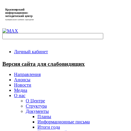
Красноярский
информационно-
методический центр
муниципальное казённое учреждение
Личный кабинет
Версия сайта для слабовидящих
Направления
Анонсы
Новости
Медиа
О нас
О Центре
Структура
Документы
Планы
Информационные письма
Итоги года