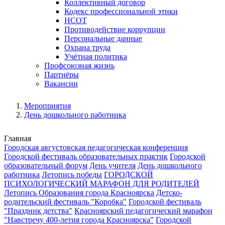
Коллективный договор
Кодекс профессиональной этики
НСОТ
Противодействие коррупции
Персональные данные
Охрана труда
Учётная политика
Профсоюзная жизнь
Партнёры
Вакансии
Мероприятия
День дошкольного работника
Главная
Городская августовская педагогическая конференция
Городской фестиваль образовательных практик
Городской
образовательный форум
День учителя
День дошкольного
работника
Летопись победы
ГОРОДСКОЙ
ПСИХОЛОГИЧЕСКИЙ МАРАФОН ДЛЯ РОДИТЕЛЕЙ
Летопись Образования города Красноярска
Детско-
родительский фестиваль "Коробка"
Городской фестиваль
"Праздник детства"
Красноярский педагогический марафон
"Навстречу 400-летия города Красноярска"
Городской