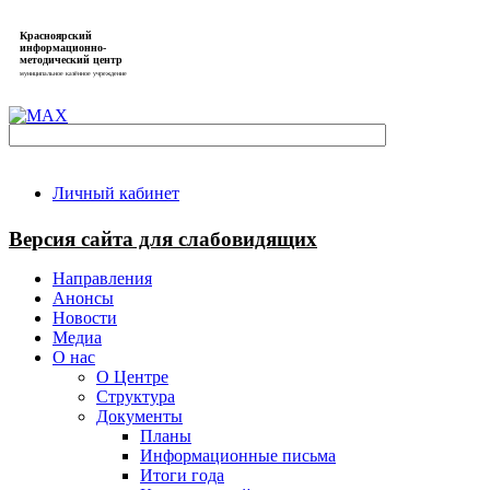
Красноярский
информационно-
методический центр
муниципальное казённое учреждение
Личный кабинет
Версия сайта для слабовидящих
Направления
Анонсы
Новости
Медиа
О нас
О Центре
Структура
Документы
Планы
Информационные письма
Итоги года