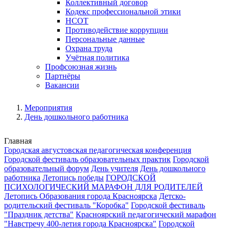
Коллективный договор
Кодекс профессиональной этики
НСОТ
Противодействие коррупции
Персональные данные
Охрана труда
Учётная политика
Профсоюзная жизнь
Партнёры
Вакансии
Мероприятия
День дошкольного работника
Главная
Городская августовская педагогическая конференция
Городской фестиваль образовательных практик
Городской
образовательный форум
День учителя
День дошкольного
работника
Летопись победы
ГОРОДСКОЙ
ПСИХОЛОГИЧЕСКИЙ МАРАФОН ДЛЯ РОДИТЕЛЕЙ
Летопись Образования города Красноярска
Детско-
родительский фестиваль "Коробка"
Городской фестиваль
"Праздник детства"
Красноярский педагогический марафон
"Навстречу 400-летия города Красноярска"
Городской