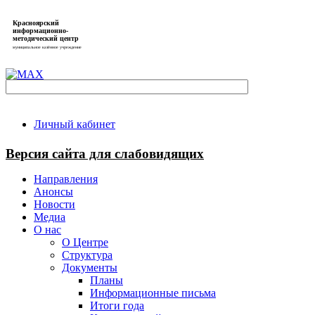
Красноярский
информационно-
методический центр
муниципальное казённое учреждение
Личный кабинет
Версия сайта для слабовидящих
Направления
Анонсы
Новости
Медиа
О нас
О Центре
Структура
Документы
Планы
Информационные письма
Итоги года