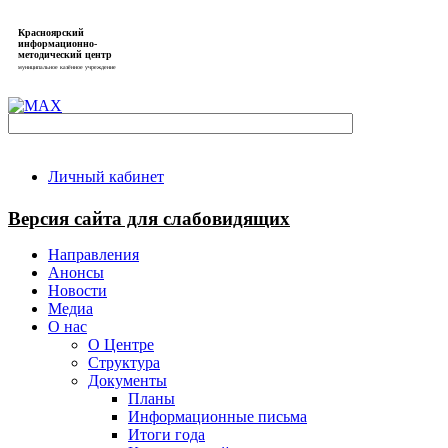
Красноярский
информационно-
методический центр
муниципальное казённое учреждение
Личный кабинет
Версия сайта для слабовидящих
Направления
Анонсы
Новости
Медиа
О нас
О Центре
Структура
Документы
Планы
Информационные письма
Итоги года