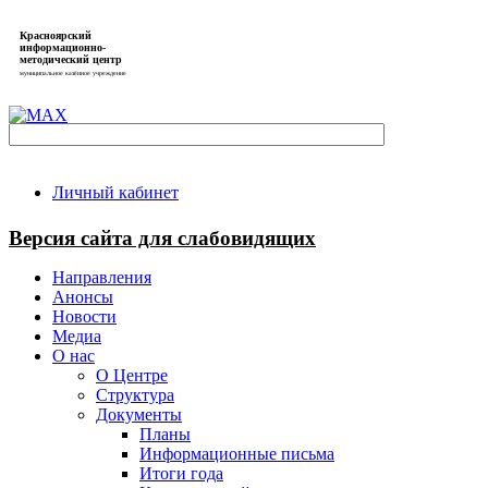
Красноярский
информационно-
методический центр
муниципальное казённое учреждение
Личный кабинет
Версия сайта для слабовидящих
Направления
Анонсы
Новости
Медиа
О нас
О Центре
Структура
Документы
Планы
Информационные письма
Итоги года