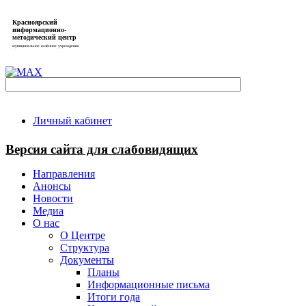
Красноярский
информационно-
методический центр
муниципальное казённое учреждение
Личный кабинет
Версия сайта для слабовидящих
Направления
Анонсы
Новости
Медиа
О нас
О Центре
Структура
Документы
Планы
Информационные письма
Итоги года