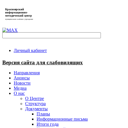
Красноярский
информационно-
методический центр
муниципальное казённое учреждение
Личный кабинет
Версия сайта для слабовидящих
Направления
Анонсы
Новости
Медиа
О нас
О Центре
Структура
Документы
Планы
Информационные письма
Итоги года