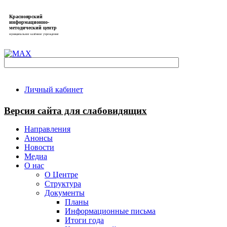
Красноярский
информационно-
методический центр
муниципальное казённое учреждение
Личный кабинет
Версия сайта для слабовидящих
Направления
Анонсы
Новости
Медиа
О нас
О Центре
Структура
Документы
Планы
Информационные письма
Итоги года