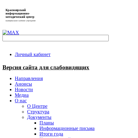
Красноярский
информационно-
методический центр
муниципальное казённое учреждение
Личный кабинет
Версия сайта для слабовидящих
Направления
Анонсы
Новости
Медиа
О нас
О Центре
Структура
Документы
Планы
Информационные письма
Итоги года