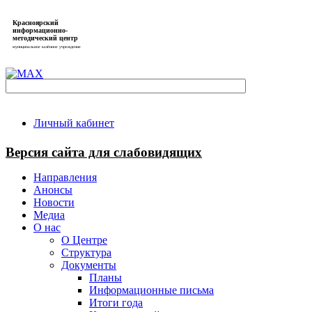
Красноярский
информационно-
методический центр
муниципальное казённое учреждение
Личный кабинет
Версия сайта для слабовидящих
Направления
Анонсы
Новости
Медиа
О нас
О Центре
Структура
Документы
Планы
Информационные письма
Итоги года