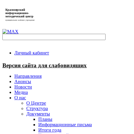
Красноярский
информационно-
методический центр
муниципальное казённое учреждение
Личный кабинет
Версия сайта для слабовидящих
Направления
Анонсы
Новости
Медиа
О нас
О Центре
Структура
Документы
Планы
Информационные письма
Итоги года