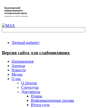
Красноярский
информационно-
методический центр
муниципальное казённое учреждение
Личный кабинет
Версия сайта для слабовидящих
Направления
Анонсы
Новости
Медиа
О нас
О Центре
Структура
Документы
Планы
Информационные письма
Итоги года