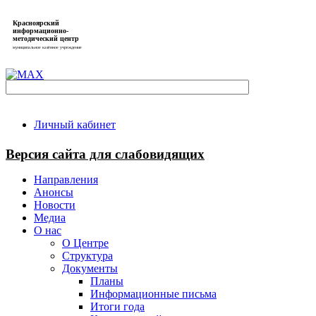
Красноярский
информационно-
методический центр
муниципальное казённое учреждение
Личный кабинет
Версия сайта для слабовидящих
Направления
Анонсы
Новости
Медиа
О нас
О Центре
Структура
Документы
Планы
Информационные письма
Итоги года