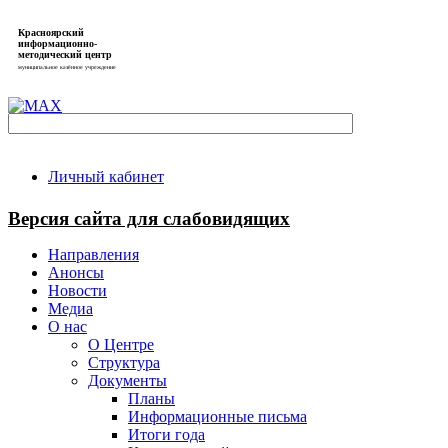
Красноярский
информационно-
методический центр
муниципальное казённое учреждение
Личный кабинет
Версия сайта для слабовидящих
Направления
Анонсы
Новости
Медиа
О нас
О Центре
Структура
Документы
Планы
Информационные письма
Итоги года