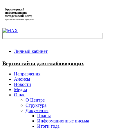
Красноярский
информационно-
методический центр
муниципальное казённое учреждение
Личный кабинет
Версия сайта для слабовидящих
Направления
Анонсы
Новости
Медиа
О нас
О Центре
Структура
Документы
Планы
Информационные письма
Итоги года