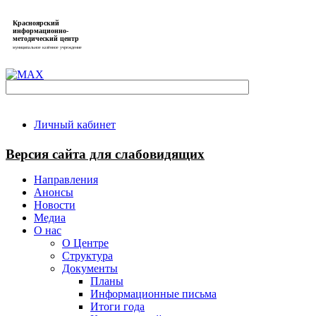
Красноярский
информационно-
методический центр
муниципальное казённое учреждение
Личный кабинет
Версия сайта для слабовидящих
Направления
Анонсы
Новости
Медиа
О нас
О Центре
Структура
Документы
Планы
Информационные письма
Итоги года