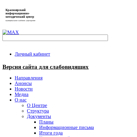
Красноярский
информационно-
методический центр
муниципальное казённое учреждение
Личный кабинет
Версия сайта для слабовидящих
Направления
Анонсы
Новости
Медиа
О нас
О Центре
Структура
Документы
Планы
Информационные письма
Итоги года