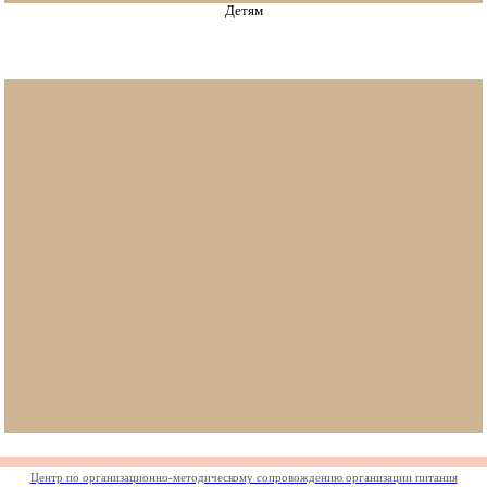
Детям
Центр по организационно-методическому сопровождению организации питания